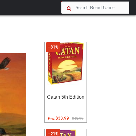
--31%
Catan 5th Edition
$33.99
$48.99
Price:
--21%