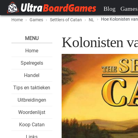
Blog
Games
Hoe Kolonisten van
Home
Games
Settlers of Catan
NL
Kolonisten v
MENU
Home
Spelregels
Handel
Tips en taktieken
Uitbreidingen
Woordenlijst
Koop Catan
Links