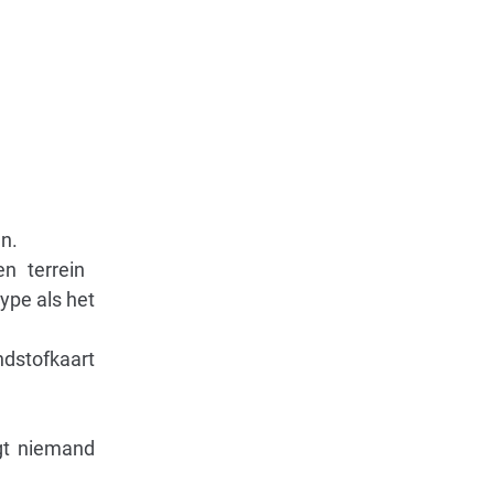
n.
 terrein ​​
ype als het
ndstofkaart
gt niemand