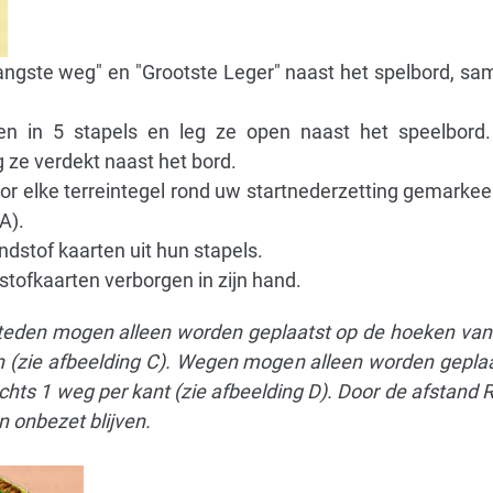
angste weg" en "Grootste Leger" naast het spelbord, s
ten in 5 stapels en leg ze open naast het speelbord
 ze verdekt naast het bord.
r elke terreintegel ​​rond uw startnederzetting gemarke
A).
dstof kaarten uit hun stapels.
dstofkaarten verborgen in zijn hand.
steden mogen alleen worden geplaatst op de hoeken van 
en (zie afbeelding C). Wegen mogen alleen worden gepla
chts 1 weg per kant (zie afbeelding D). Door de afstand R
n onbezet blijven.