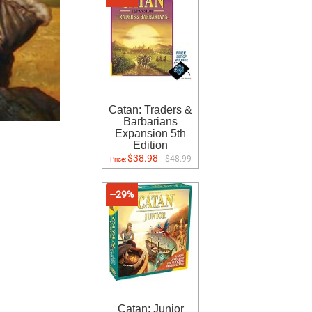
Catan: Traders &
Barbarians
Expansion 5th
Edition
$38.98
$48.99
Price:
--29%
Catan: Junior