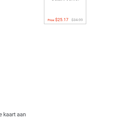
$25.17
$34.99
Price:
e kaart aan