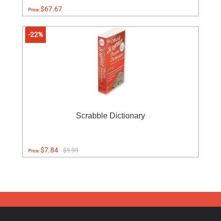
$67.67
Price:
-22%
Scrabble Dictionary
$7.84
$9.99
Price: