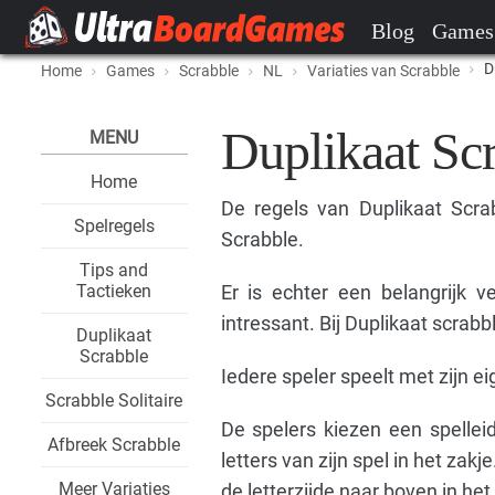
Blog
Games
D
Home
Games
Scrabble
NL
Variaties van Scrabble
Duplikaat Scr
MENU
Home
De regels van Duplikaat Scra
Spelregels
Scrabble.
Tips and
Tactieken
Er is echter een belangrijk v
intressant. Bij Duplikaat scrabb
Duplikaat
Scrabble
Iedere speler speelt met zijn ei
Scrabble Solitaire
De spelers kiezen een spellei
Afbreek Scrabble
letters van zijn spel in het zak
Meer Variaties
de letterzijde naar boven in het