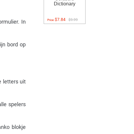
Dictionary
$7.84
$9.99
Price:
rmulier. In
ijn bord op
 letters uit
lle spelers
anko blokje