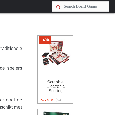
--40%
raditionele
rde spelers
Scrabble
Electronic
Scoring
der doet de
$15
$24.99
Price:
ngschikt met