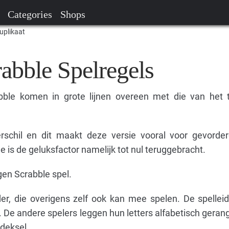
Categories
Shops
uplikaat
abble Spelregels
bble komen in grote lijnen overeen met die van het t
erschil en dit maakt deze versie vooral voor gevorde
le is de geluksfactor namelijk tot nul teruggebracht.
gen Scrabble spel.
der, die overigens zelf ook kan mee spelen. De spellei
je. De andere spelers leggen hun letters alfabetisch gera
 deksel.