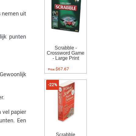
rs nemen uit
ijk punten
Scrabble -
Crossword Game
- Large Print
$67.67
Price:
 Gewoonlijk
-22%
r.
 vel papier
punten. Een
Scrabble