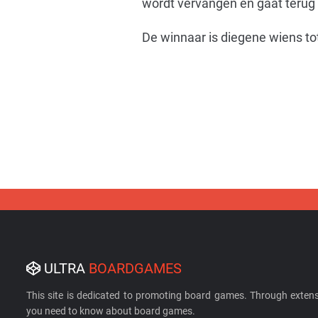
wordt vervangen en gaat terug in
De winnaar is diegene wiens tot
ULTRA
BOARDGAMES
This site is dedicated to promoting board games. Through extens
you need to know about board games.