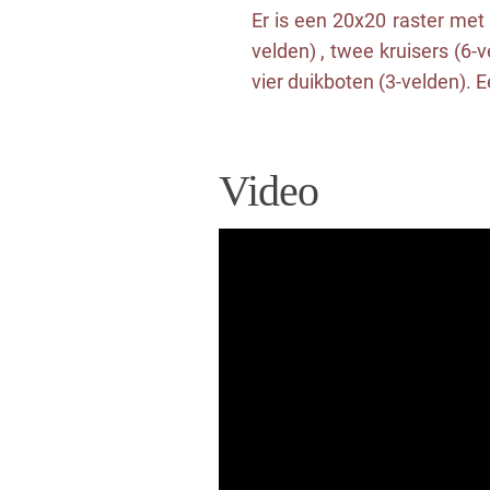
Er is een 20x20 raster met 
velden) , twee kruisers (6-v
vier duikboten (3-velden). E
Video