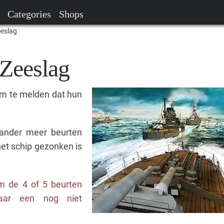
Categories
Shops
eeslag
 Zeeslag
m te melden dat hun
tander meer beurten
het schip gezonken is
m de 4 of 5 beurten
naar een nog niet