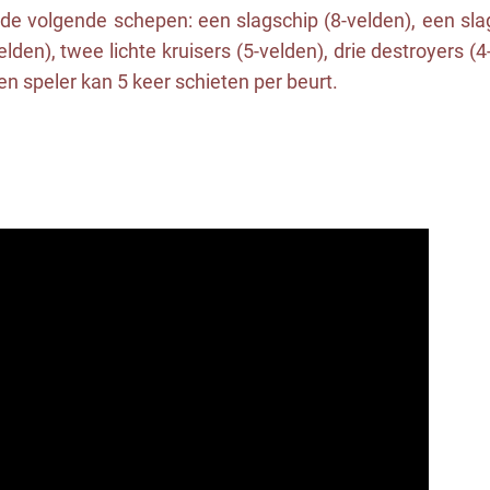
de volgende schepen: een slagschip (8-velden), een slag
elden), twee lichte kruisers (5-velden), drie destroyers (
en speler kan 5 keer schieten per beurt.