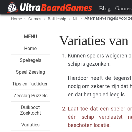
Blog
Games
Alternatieve regels voor z
Home
Games
Battleship
NL
Variaties van
MENU
Home
Kunnen spelers weigeren o
Spelregels
schip is gezonken.
Speel Zeeslag
Hierdoor heeft de tegens
Tips en Tactieken
nodig om zeker te zijn dat 
en dat het gebied leeg is.
Zeeslag Puzzels
Duikboot
Laat toe dat een speler o
Zoektocht
één schip verplaatst 
Variaties
beschoten locatie.