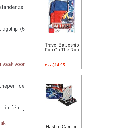
stander zal
slagship (5
Travel Battleship
Fun On The Run
n vaak voor
$14.95
Price:
schepen de
 in één rij
lak
Hasbro Gaming