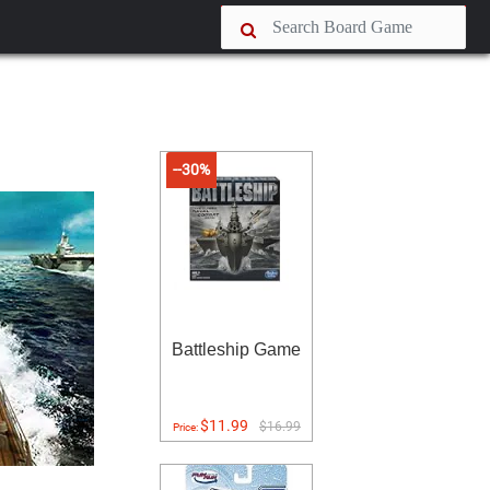
--30%
Battleship Game
$11.99
$16.99
Price: