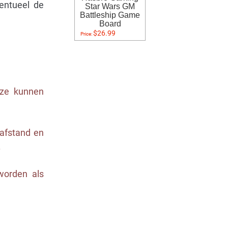
entueel de
Star Wars GM
Battleship Game
Board
$26.99
Price:
t ze kunnen
afstand en
.
worden als