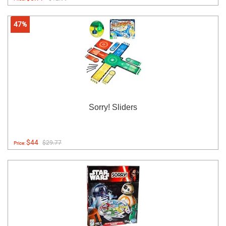
47%
Sorry! Sliders
$44
$29.77
Price: