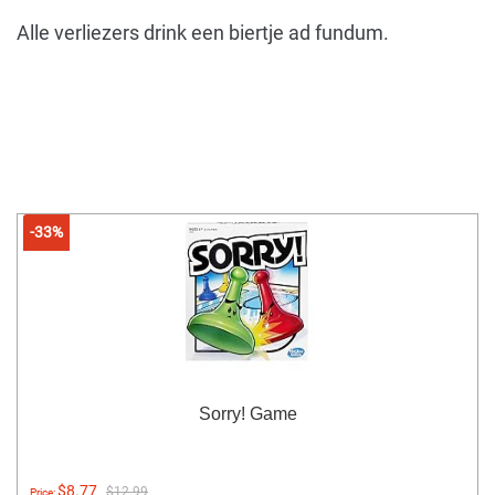
Alle verliezers drink een biertje ad fundum.
-33%
Sorry! Game
$8.77
$12.99
Price: