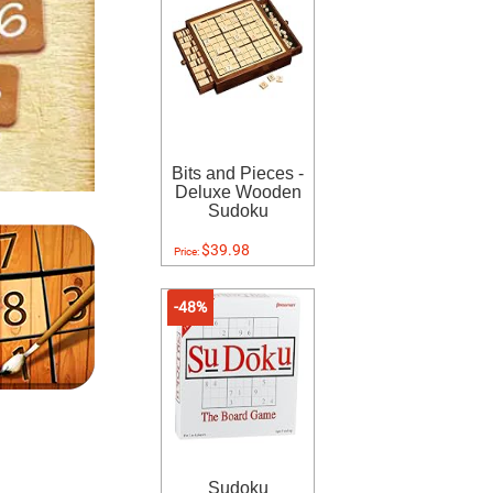
Bits and Pieces -
Deluxe Wooden
Sudoku
$39.98
Price:
-48%
Sudoku