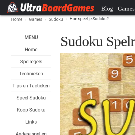
Blog
Games
Hoe speel je Sudoku?
Home
Games
Sudoku
Sudoku Spelr
MENU
Home
Spelregels
Technieken
Tips en Tactieken
Speel Sudoku
Koop Sudoku
Links
Andere spellen