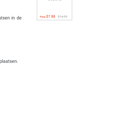
$7.88
$14.99
atsen in de
Price:
plaatsen.