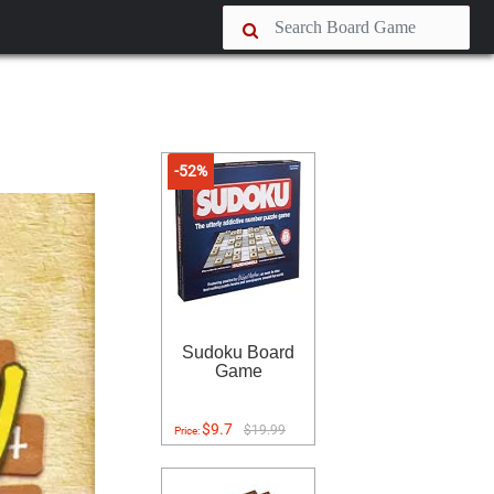
-52%
Sudoku Board
Game
$9.7
$19.99
Price: