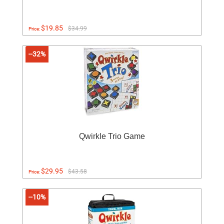
$19.85
$34.99
Price:
--32%
Qwirkle Trio Game
$29.95
$43.58
Price:
--10%