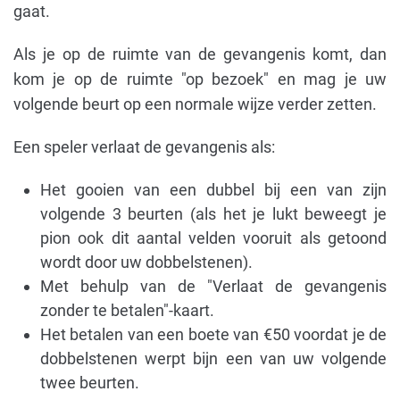
gaat.
Als je op de ruimte van de gevangenis komt, dan
kom je op de ruimte "op bezoek" en mag je uw
volgende beurt op een normale wijze verder zetten.
Een speler verlaat de gevangenis als:
Het gooien van een dubbel bij een van zijn
volgende 3 beurten (als het je lukt beweegt je
pion ook dit aantal velden vooruit als getoond
wordt door uw dobbelstenen).
Met behulp van de "Verlaat de gevangenis
zonder te betalen"-kaart.
Het betalen van een boete van €50 voordat je de
dobbelstenen werpt bijn een van uw volgende
twee beurten.