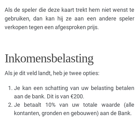
Als de speler die deze kaart trekt hem niet wenst te
gebruiken, dan kan hij ze aan een andere speler
verkopen tegen een afgesproken prijs.
Inkomensbelasting
Als je dit veld landt, heb je twee opties:
Je kan een schatting van uw belasting betalen
aan de bank. Dit is van €200.
Je betaalt 10% van uw totale waarde (alle
kontanten, gronden en gebouwen) aan de Bank.