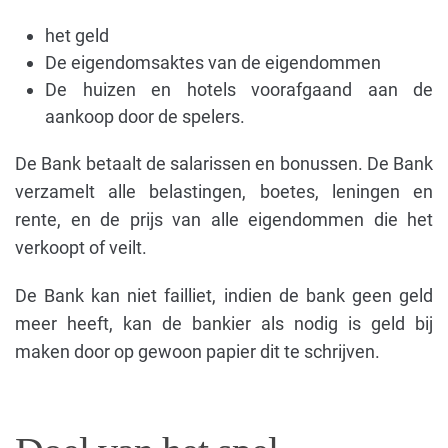
het geld
De eigendomsaktes van de eigendommen
De huizen en hotels voorafgaand aan de
aankoop door de spelers.
De Bank betaalt de salarissen en bonussen. De Bank
verzamelt alle belastingen, boetes, leningen en
rente, en de prijs van alle eigendommen die het
verkoopt of veilt.
De Bank kan niet failliet, indien de bank geen geld
meer heeft, kan de bankier als nodig is geld bij
maken door op gewoon papier dit te schrijven.