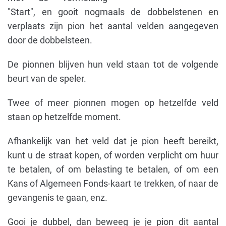
"Start", en gooit nogmaals de dobbelstenen en
verplaats zijn pion het aantal velden aangegeven
door de dobbelsteen.
De pionnen blijven hun veld staan tot de volgende
beurt van de speler.
Twee of meer pionnen mogen op hetzelfde veld
staan op hetzelfde moment.
Afhankelijk van het veld dat je pion heeft bereikt,
kunt u de straat kopen, of worden verplicht om huur
te betalen, of om belasting te betalen, of om een
Kans of Algemeen Fonds-kaart te trekken, of naar de
gevangenis te gaan, enz.
Gooi je dubbel, dan beweeg je je pion dit aantal