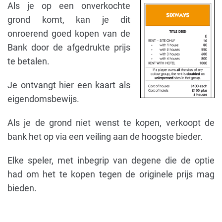
Als je op een onverkochte
grond komt, kan je dit
onroerend goed kopen van de
Bank door de afgedrukte prijs
te betalen.
Je ontvangt hier een kaart als
eigendomsbewijs.
Als je de grond niet wenst te kopen, verkoopt de
bank het op via een veiling aan de hoogste bieder.
Elke speler, met inbegrip van degene die de optie
had om het te kopen tegen de originele prijs mag
bieden.