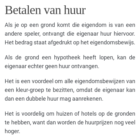
Betalen van huur
Als je op een grond komt die eigendom is van een
andere speler, ontvangt die eigenaar huur hiervoor.
Het bedrag staat afgedrukt op het eigendomsbewijs.
Als de grond een hypotheek heeft lopen, kan de
eigenaar echter geen huur ontvangen.
Het is een voordeel om alle eigendomsbewijzen van
een kleur-groep te bezitten, omdat de eigenaar kan
dan een dubbele huur mag aanrekenen.
Het is voordelig om huizen of hotels op de gronden
te hebben, want dan worden de huurprijzen nog veel
hoger.