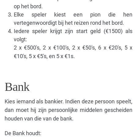
op het bord.
Elke speler kiest een pion die hen
vertegenwoordigt bij het reizen rond het bord.
Iedere speler krijgt zijn start geld (€1500) als
volgt:
2 x €500's, 2 x €100's, 2 x €50's, 6 x €20's, 5 x
€10's, 5 x €5's, en 5 x €1s.
Bank
Kies iemand als bankier. Indien deze persoon speelt,
dan moet hij zijn persoonlijke middelen gescheiden
houden van die van de bank.
De Bank houdt: