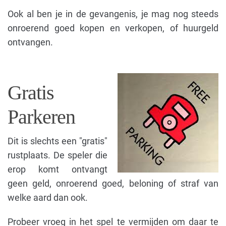
Ook al ben je in de gevangenis, je mag nog steeds
onroerend goed kopen en verkopen, of huurgeld
ontvangen.
Gratis
Parkeren
Dit is slechts een "gratis"
rustplaats. De speler die
erop komt ontvangt
geen geld, onroerend goed, beloning of straf van
welke aard dan ook.
Probeer vroeg in het spel te vermijden om daar te