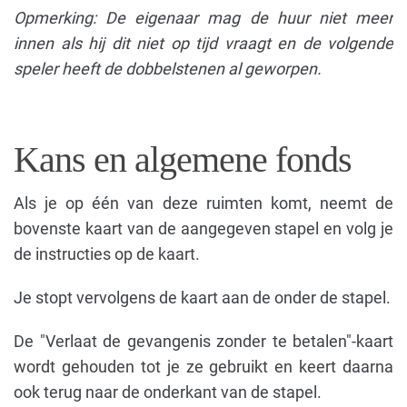
Opmerking: De eigenaar mag de huur niet meer
innen als hij dit niet op tijd vraagt en de volgende
speler heeft de dobbelstenen al geworpen.
Kans en algemene fonds
Als je op één van deze ruimten komt, neemt de
bovenste kaart van de aangegeven stapel en volg je
de instructies op de kaart.
Je stopt vervolgens de kaart aan de onder de stapel.
De "Verlaat de gevangenis zonder te betalen"-kaart
wordt gehouden tot je ze gebruikt en keert daarna
ook terug naar de onderkant van de stapel.