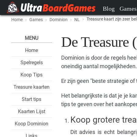
Blog
Games
Treasure kaart zijn zeer bel
Home
Games
Dominion
NL
De Treasure (
MENU
Home
Dominion is door de regels hee
Spelregels
oneindig aantal mogelijkheden.
Koop Tips
Er zijn geen "beste strategie of 
Treasure kaarten
Het belangrijkste is dat je je k
Start tips
tips te geven over het aankope
Kaarten Lijst
Koop grotere trea
Koop Dominion
Dit advies is echt belangr
Links