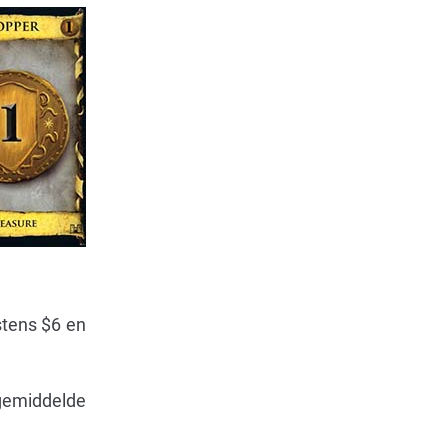
stens $6 en
 gemiddelde