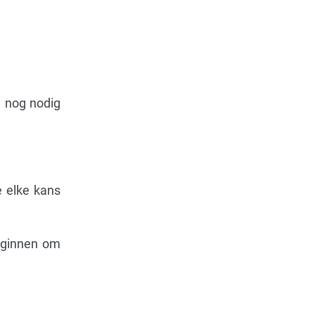
h nog nodig
e elke kans
beginnen om