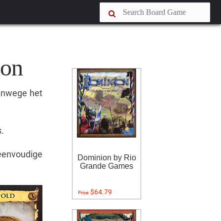
ion
vanwege het
s.
e eenvoudige
Dominion by Rio
Grande Games
$64.79
Price: