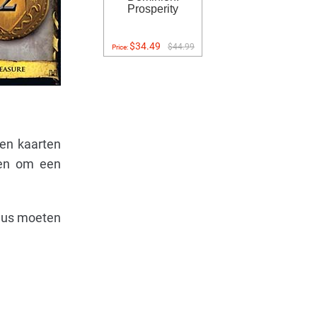
Prosperity
$34.49
$44.99
Price:
den kaarten
ten om een
 Dus moeten