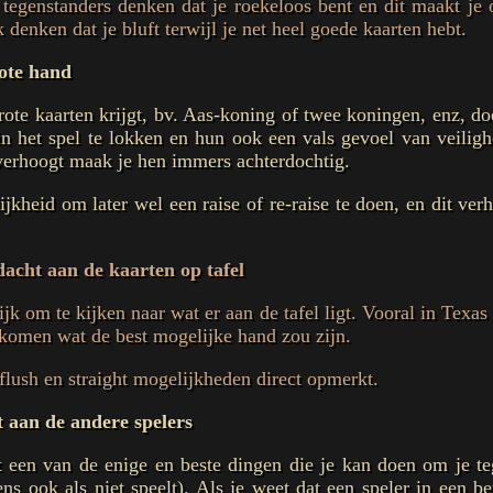
 tegenstanders denken dat je roekeloos bent en dit maakt je
denken dat je bluft terwijl je net heel goede kaarten hebt.
ote hand
ote kaarten krijgt, bv. Aas-koning of twee koningen, enz, d
in het spel te lokken en hun ook een vals gevoel van veiligh
l verhoogt maak je hen immers achterdochtig.
ijkheid om later wel een raise of re-raise te doen, en dit ver
dacht aan de kaarten op tafel
ijk om te kijken naar wat er aan de tafel ligt. Vooral in Texa
 komen wat de best mogelijke hand zou zijn.
 flush en straight mogelijkheden direct opmerkt.
 aan de andere spelers
et een van de enige en beste dingen die je kan doen om je t
ns ook als niet speelt). Als je weet dat een speler in een bep