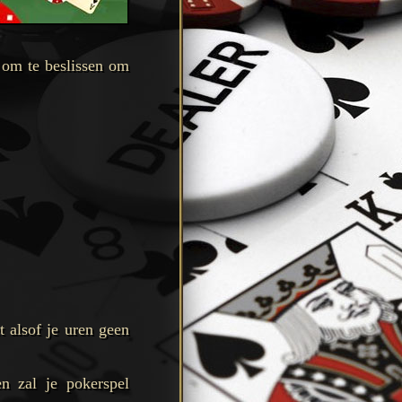
n om te beslissen om
t alsof je uren geen
n zal je pokerspel