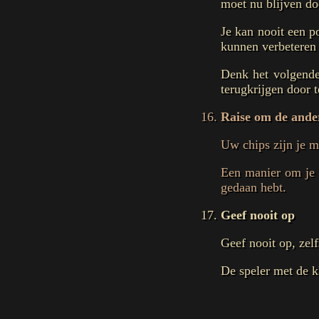
moet nu blijven do
Je kan nooit een p
kunnen verbeteren 
Denk het volgende:
terugkrijgen door t
Raise om de ander
Uw chips zijn je m
Een manier om je k
gedaan hebt.
Geef nooit op
Geef nooit op, zel
De speler met de k