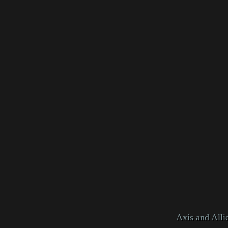
Axis and Alli