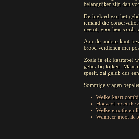
belangrijker zijn dan vo
De invloed van het geluk
iemand die conservatief
neemt, voor hen wordt p
Aan de andere kant best
brood verdienen met poke
Zoals in elk kaartspel w
geluk bij kijken. Maar 
speelt, zal geluk dus een
Sommige vragen bepalen 
Welke kaart combi
Hoeveel moet ik 
Welke emotie en li
Wanneer moet ik bl